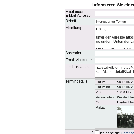
Informieren Sie ein
Empfänger
E-Mail-Adresse
Betreff
Mitteilung
Absender
Email-Absender
der Link lautet
Termindetails
Datum
Sa 13.06.2
Datum bis
Sa 13.06.2
Zeit
19:30 Uhr
Veranstaltung
Wie die Bla
Ort
Haybachhal
Plakat
*
Ich habe die
Datensc