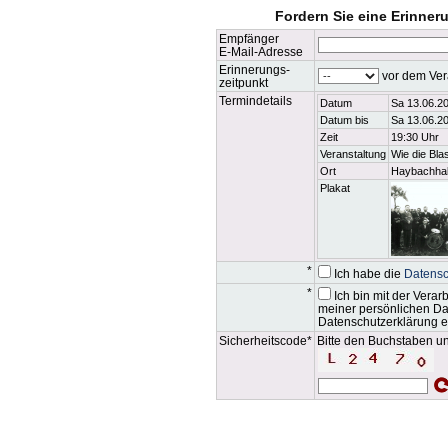
Fordern Sie eine Erinner
Empfänger
E-Mail-Adresse
Erinnerungs-
vor dem Ver
zeitpunkt
Termindetails
Datum
Sa 13.06.2
Datum bis
Sa 13.06.2
Zeit
19:30 Uhr
Veranstaltung
Wie die Bla
Ort
Haybachhal
Plakat
*
Ich habe die
Datensc
*
Ich bin mit der Vera
meiner persönlichen D
Datenschutzerklärung e
Sicherheitscode*
Bitte den Buchstaben un