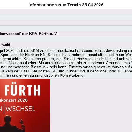
Informationen zum Termin 25.04.2026
tenwechsel' der KKM Fürth e. V.
enwald
ril 2026, lädt die KKM zu einem musikalischen Abend voller Abwechslung ein
r Sporthalle der Heinrich-Böll-Schule: Platz nehmen, abschalten und in die We
unt gemischtes Konzertprogramm, das Sie auf eine spannende Reise durch v
nimmt. Von klassischen Blasmusikklängen bis hin zu modernen Arrangements ?
g und überraschend Blasmusik sein kann. Eintrittskarten gibt es im Vorverkauf
usikern der KKM. Sie kosten 14 Euro, Kinder und Jugendliche unter 16 Jahren
 Kommen und einen stimmungsvollen Konzertabend.