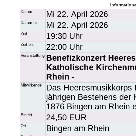
Information
Datum
Mi 22. April 2026
Datum bis
Mi 22. April 2026
Zeit
19:30 Uhr
Zeit bis
22:00 Uhr
Veranstaltung
Benefizkonzert Heeres
Katholische Kirchenmu
Rhein -
Mitwirkende
Das Heeresmusikkorps Ko
jährigen Bestehens der 
1876 Bingen am Rhein e
Eintritt
24,50 EUR
Ort
Bingen am Rhein