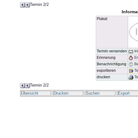
Termin 2/2
Informa
Plakat
Termin versenden
In
Erinnerung
Er
Benachrichtigung
Be
exportieren
Te
drucken
Te
Termin 2/2
Übersicht
Drucken
Suchen
Export